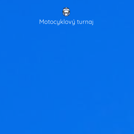
Motocyklový turnaj