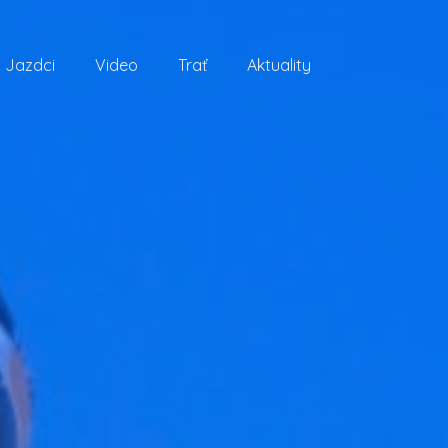
Jazdci
Video
Trať
Aktuality