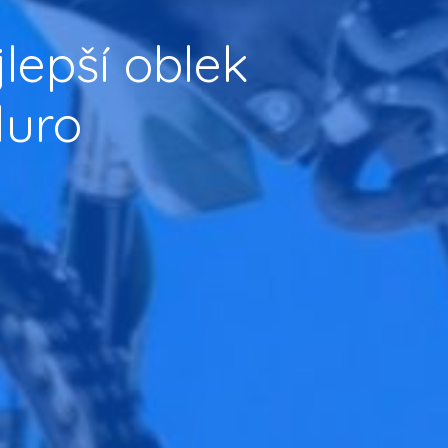
lepší oblek
duro